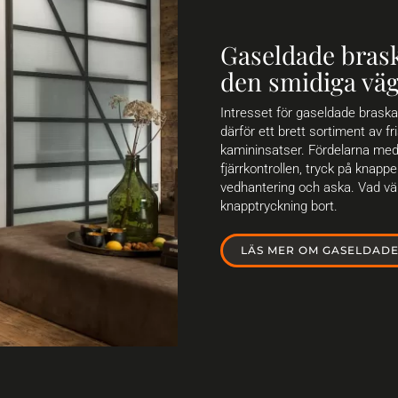
Gaseldade bras
den smidiga väg
Intresset för gaseldade braska
därför ett brett sortiment av
kamininsatser. Fördelarna me
fjärrkontrollen, tryck på knapp
vedhantering och aska. Vad vä
knapptryckning bort.
LÄS MER OM GASELDAD