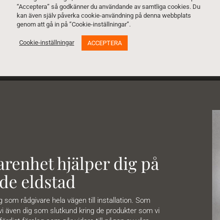
“Acceptera” så godkänner du användande av samtliga cookies. Du
Ladda ner pdf för mer info »
kan även själv påverka cookie-användning på denna webbplats
genom att gå in på ”Cookie-inställningar”.
Cookie-inställningar
ACCEPTERA
renhet hjälper dig på
de eldstad
om rådgivare hela vägen till installation. Som
 vi även dig som slutkund kring de produkter som vi