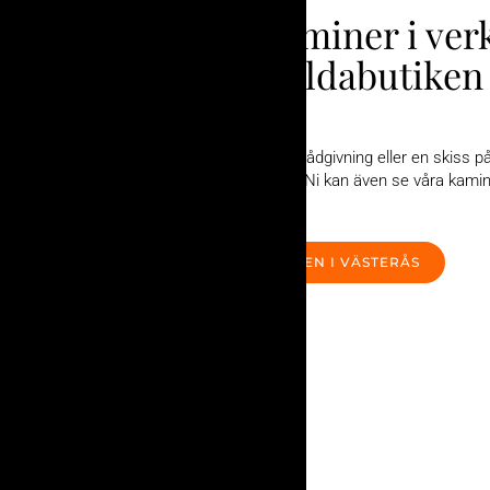
Se våra kaminer i ver
inne hos Eldabutiken 
Västerås
Kontakta oss gärna för rådgivning eller en skiss 
sett ut hemma hos dig. Ni kan även se våra kamine
närmsta Eldabutik.
BESÖK ELDABUTIKEN I VÄSTERÅS