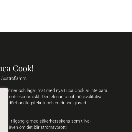
uca Cook!
n Austroflamm.
n värmer och lagar mat med nya Luca Cook är inte bara
giskt och ekonomiskt. Den eleganta och högkvalitativa
ativ dörrhandtagsteknik och en dubbelglasad
an – tillgänglig med säkerhetsskena som tillval –
varmt även om det blir strömavbrott!