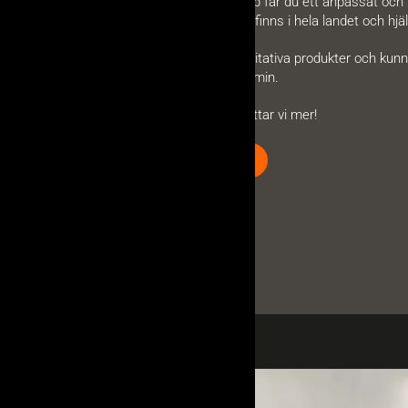
erbjuder. Med vår hjälp får du ett anpassat och 
återförsäljare. Dessa finns i hela landet och 
Med vår expertis, kvalitativa produkter och kunni
lösning för din braskamin.
Kontakta oss så berättar vi mer!
KONTAKTA OSS