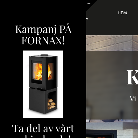
Fortsätt
till
HEM
Byt
innehållet
glidfält
Kampanj PÅ
FORNAX!
K
Vi
Ta del av vårt