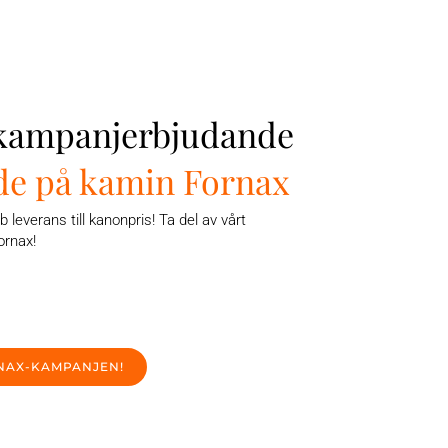
 kampanjerbjudande
de på kamin Fornax
b leverans till kanonpris! Ta del av vårt
ornax!
NAX-KAMPANJEN!