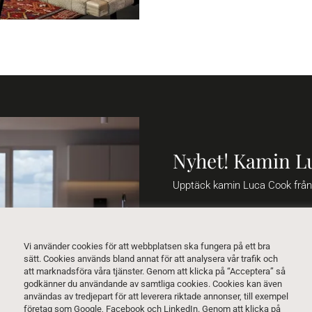
Nyhet! Kamin L
Upptäck kamin Luca Cook frå
Att kunna koppla av medan ma
ett sant nöje utan också ekolo
kaminen är utrustad med innov
Vi använder cookies för att webbplatsen ska fungera på ett bra
gjutjärnsdörr.
sätt. Cookies används bland annat för att analysera vår trafik och
att marknadsföra våra tjänster. Genom att klicka på “Acceptera” så
godkänner du användande av samtliga cookies. Cookies kan även
Tack vare den stora värmeplatt
användas av tredjepart för att leverera riktade annonser, till exempel
kommer ditt kök att hålla sig 
företag som Google, Facebook och LinkedIn. Genom att klicka på