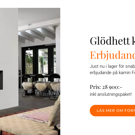
Glödhett
Erbjudan
Just nu i lager för snab
erbjudande på kamin F
Pris: 28 900:-
inkl anslutningspaket!
LÄS MER OM FOR