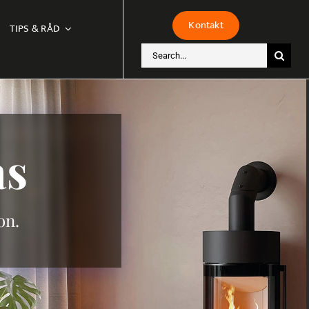
Kontakt
TIPS & RÅD
Sök
efter:
ås
on.