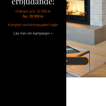
erbjudande!
Ordinare pris: 32 900 kr
Nu: 28 900
kr
Komplett anslutningspaket ingår!
Läs mer om kampanjen »
BRASKASSETTER