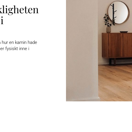
kligheten
i
på hur en kamin hade
r fysiskt inne i