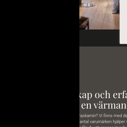
Vår kunskap och erfa
vägen till en värman
Drömmer du om en braskamin? Vi finns med dig s
generalagentur till ett antal varumärken hjälper