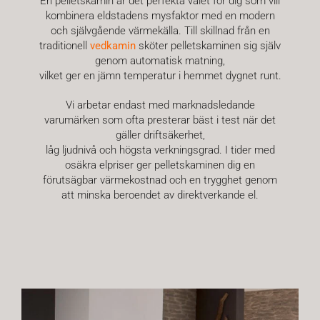
En pelletskamin är det perfekta valet för dig som vill
Om Oss
kombinera eldstadens mysfaktor med en modern
och självgående värmekälla. Till skillnad från en
traditionell
vedkamin
sköter pelletskaminen sig själv
genom automatisk matning,
vilket ger en jämn temperatur i hemmet dygnet runt.
Vi arbetar endast med marknadsledande
varumärken som ofta presterar bäst i test när det
gäller driftsäkerhet,
låg ljudnivå och högsta verkningsgrad.
I tider med
osäkra elpriser ger pelletskaminen dig en
förutsägbar värmekostnad och en trygghet genom
att minska beroendet av direktverkande el.