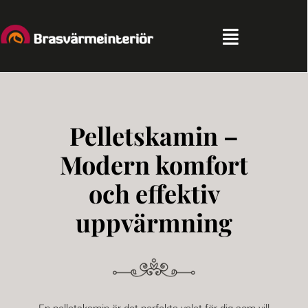
Fortsätt
till
innehållet
Toggle
Navigation
Hem
Pelletskamin –
Sortiment
Modern komfort
Kampanjer
och effektiv
uppvärmning
Partners
Tips & Råd