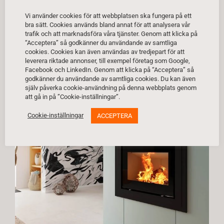
Att installera en pelletskamin kräver i de flesta fall en
skorsten, men kraven är ofta enklare än för vedkaminer
Vi använder cookies för att webbplatsen ska fungera på ett
tack vare den kontrollerade förbränningen.
bra sätt. Cookies används bland annat för att analysera vår
trafik och att marknadsföra våra tjänster. Genom att klicka på
Det är viktigt att installationen utförs fackmannamässigt
“Acceptera” så godkänner du användande av samtliga
för att säkerställa god driftekonomi och hög säkerhet.
cookies. Cookies kan även användas av tredjepart för att
leverera riktade annonser, till exempel företag som Google,
Vi på Brasvärmeinteriör guidar dig genom hela processen,
Facebook och LinkedIn. Genom att klicka på “Acceptera” så
från val av modell till färdigt slutbesked från sotaren.
godkänner du användande av samtliga cookies. Du kan även
själv påverka cookie-användning på denna webbplats genom
Har du redan en befintlig öppen spis? Se även våra
att gå in på ”Cookie-inställningar”.
lösningar för
kamininsatser
.
Cookie-inställningar
ACCEPTERA