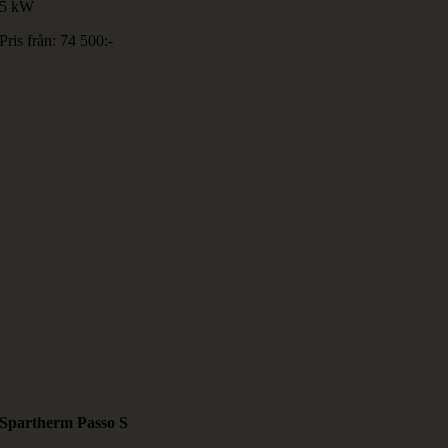
5 kW
Pris från: 74 500:-
Spartherm Passo S