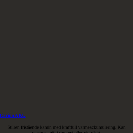
Carina AKU
Stilren fristående kamin med kraftfull värmeackumulering. Kan
placeras mitt i rummet eller vid vägg.