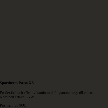
Spartherm Passo XS
En flexibel och effektiv kamin med fin panoramavy till elden.
Nominell effekt: 5 kW
Pris från: 58 900:-