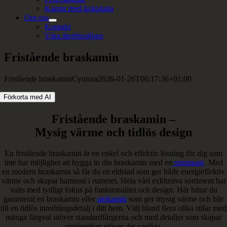
Kamin med kokplatta
Om oss
Kontakt
Våra återförsäljare
Fristående braskamin
Fristående braskamin
Cyntora
2026-01-26T06:17:36+01:00
Förkorta med AI
Fristående braskamin –
Mysig värme och tidlös design
En fristående braskamin är en enkel och effektiv lösning för dig som
inte har möjlighet att bygga in din braskamin med en
spisinsats
. Med
en modern braskamin så får du en eldstad som ger både energieffektiv
värme och skapar harmoni i rummet. Hela vårt exklusiva sortiment har
valts med tydligt fokus på funktionalitet och design. Här hittar du
garanterat en braskamin eller
utekamin
som ger mysig värme och blir
till en tidlös inredningsdetalj i ditt hem. Välj bland flera olika stilar med
många färgval utöver standardfärgerna och med detaljer som skapar
upplevelser utöver det vanliga.