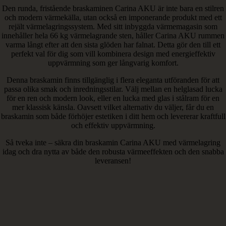
Den runda, fristående braskaminen Carina AKU är inte bara en stilren
och modern värmekälla, utan också en imponerande produkt med ett
rejält värmelagringssystem. Med sitt inbyggda värmemagasin som
innehåller hela 66 kg värmelagrande sten, håller Carina AKU rummen
varma långt efter att den sista glöden har falnat. Detta gör den till ett
perfekt val för dig som vill kombinera design med energieffektiv
uppvärmning som ger långvarig komfort.
Denna braskamin finns tillgänglig i flera eleganta utföranden för att
passa olika smak och inredningsstilar. Välj mellan en helglasad lucka
för en ren och modern look, eller en lucka med glas i stålram för en
mer klassisk känsla. Oavsett vilket alternativ du väljer, får du en
braskamin som både förhöjer estetiken i ditt hem och levererar kraftfull
och effektiv uppvärmning.
Så tveka inte – säkra din braskamin Carina AKU med värmelagring
idag och dra nytta av både den robusta värmeeffekten och den snabba
leveransen!