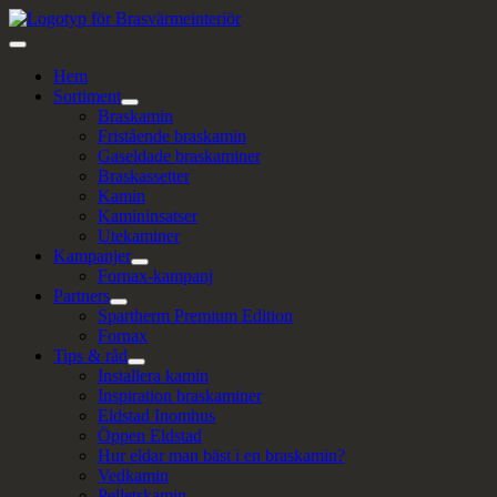
Fortsätt
till
Toggle
innehållet
Navigation
Hem
Sortiment
Braskamin
Fristående braskamin
Gaseldade braskaminer
Braskassetter
Kamin
Kamininsatser
Utekaminer
Kampanjer
Fornax-kampanj
Partners
Spartherm Premium Edition
Fornax
Tips & råd
Installera kamin
Inspiration braskaminer
Eldstad Inomhus
Öppen Eldstad
Hur eldar man bäst i en braskamin?
Vedkamin
Pelletskamin