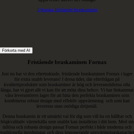
Utforska fristående braskaminer
Förkorta med AI
Fristående braskaminen Fornax
Just nu har vi den eftertraktade, fristående braskaminen Fornax i lager
för extra snabb leverans! I dessa tider, där efterfrågan på
kvalitetsprodukter som braskaminer är hög och leveranstiderna ofta
långa, har vi gjort allt vi kan för att möta dina behov. Vi har finkammat
våra leverantörers lager för att hitta den perfekta braskaminen som
kombinerar robust design med effektiv uppvärmning och som kan
levereras utan onödiga dröjsmål.
Denna braskamin är ett utmärkt val för dig som vill ha en hållbar och
högkvalitativ värmekälla som snabbt kan installeras i ditt hem. Med sin
tidlösa och robusta design passar Fornax perfekt i både moderna och
traditionella inredningar, och dess imponerande uppvärmningskapacitet