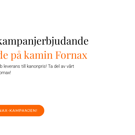
 kampanjerbjudande
de på kamin Fornax
b leverans till kanonpris! Ta del av vårt
ornax!
NAX-KAMPANJEN!