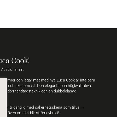
uca Cook!
n Austroflamm.
n värmer och lagar mat med nya Luca Cook är inte bara
giskt och ekonomiskt. Den eleganta och högkvalitativa
ativ dörrhandtagsteknik och en dubbelglasad
an – tillgänglig med säkerhetsskena som tillval –
varmt även om det blir strömavbrott!