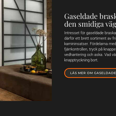
Gaseldade bras
den smidiga väg
Intresset för gaseldade braska
därför ett brett sortiment av
kamininsatser. Fördelarna me
fjärrkontrollen, tryck på knapp
vedhantering och aska. Vad vä
knapptryckning bort.
LÄS MER OM GASELDAD