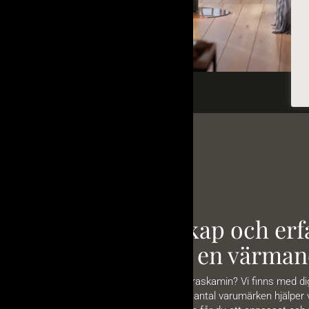
Vår kunskap och erfa
vägen till en värman
Drömmer du om en braskamin? Vi finns med dig s
generalagentur till ett antal varumärken hjälper