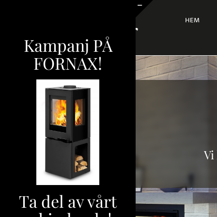
Fortsätt
till
HEM
Byt
innehållet
glidfält
Kampanj PÅ
FORNAX!
Vi
Ta del av vårt