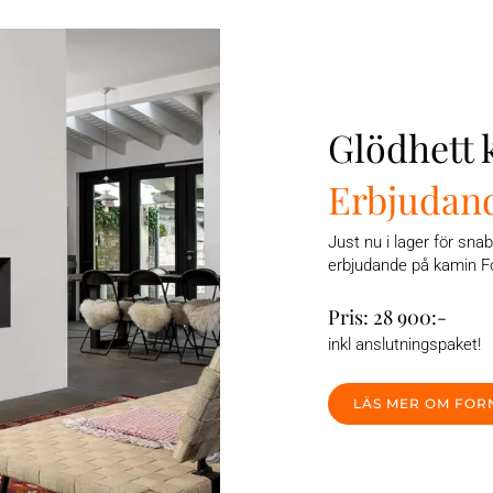
Glödhett
Erbjudan
Just nu i lager för snab
erbjudande på kamin F
Pris: 28 900:-
inkl anslutningspaket!
LÄS MER OM FOR