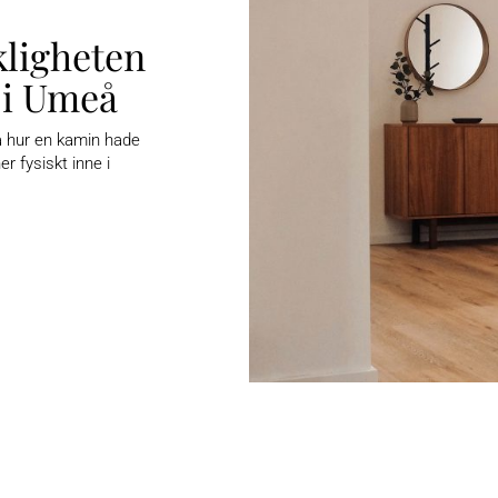
kligheten
 i
Umeå
på hur en kamin hade
r fysiskt inne i