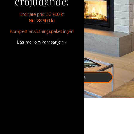
erbjudande!
Ordinare pris: 32 900 kr
Nu: 28 900
kr
Komplett anslutningspaket ingår!
Läs mer om kampanjen »
BRASKASSETTER