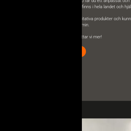
erbjuder. Med vår hjälp får du ett anpassat och 
återförsäljare. Dessa finns i hela landet och 
Med vår expertis, kvalitativa produkter och kunni
lösning för din braskamin.
Kontakta oss så berättar vi mer!
KONTAKTA OSS