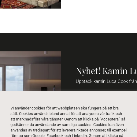
Nyhet! Kamin L
Upptäck kamin Luca Cook frå
Att kunna koppla av medan ma
ett sant nöje utan också ekolo
kaminen är utrustad med innov
Vi använder cookies för att webbplatsen ska fungera på ett bra
gjutjärnsdörr.
sätt. Cookies används bland annat för att analysera vår trafik och
att marknadsföra våra tjänster. Genom att klicka på “Acceptera” så
godkänner du användande av samtliga cookies. Cookies kan även
Tack vare den stora värmeplatt
användas av tredjepart för att leverera riktade annonser, till exempel
kommer ditt kök att hålla sig 
företag som Google, Facebook och LinkedIn. Genom att klicka på