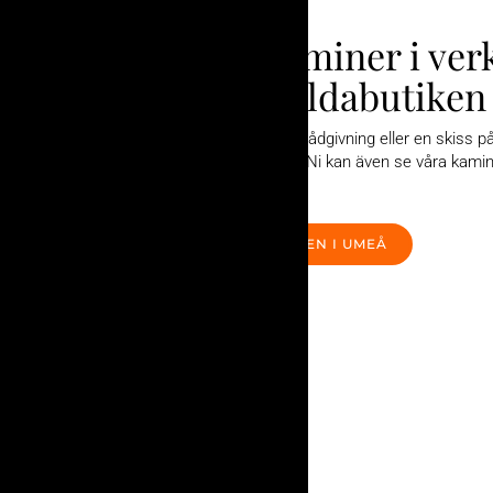
Se våra kaminer i ver
inne hos Eldabutiken
Kontakta oss gärna för rådgivning eller en skiss 
sett ut hemma hos dig. Ni kan även se våra kamine
närmsta Eldabutik.
BESÖK ELDABUTIKEN I UMEÅ