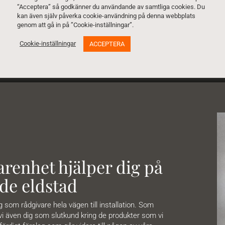
“Acceptera” så godkänner du användande av samtliga cookies. Du
Ladda ner pdf för mer info »
kan även själv påverka cookie-användning på denna webbplats
genom att gå in på ”Cookie-inställningar”.
Cookie-inställningar
ACCEPTERA
renhet hjälper dig på
de eldstad
om rådgivare hela vägen till installation. Som
 vi även dig som slutkund kring de produkter som vi