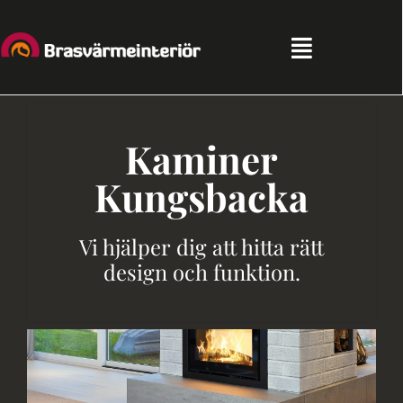
Fortsätt
till
innehållet
Toggle
Navigation
Hem
Kaminer
Sortiment
Kungsbacka
Kampanjer
Vi hjälper dig att hitta rätt
design och funktion.
Partners
Tips & Råd