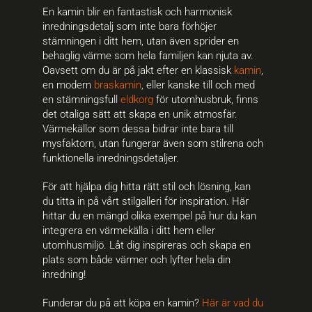
En kamin blir en fantastisk och harmonisk
inredningsdetalj som inte bara förhöjer
stämningen i ditt hem, utan även sprider en
behaglig värme som hela familjen kan njuta av.
Oavsett om du är på jakt efter en klassisk
kamin
,
en modern
braskamin
, eller kanske till och med
en stämningsfull
eldkorg
för utomhusbruk, finns
det otaliga sätt att skapa en unik atmosfär.
Värmekällor som dessa bidrar inte bara till
mysfaktorn, utan fungerar även som stilrena och
funktionella inredningsdetaljer.
För att hjälpa dig hitta rätt stil och lösning, kan
du titta in på vårt stilgalleri för inspiration. Här
hittar du en mängd olika exempel på hur du kan
integrera en värmekälla i ditt hem eller
utomhusmiljö. Låt dig inspireras och skapa en
plats som både värmer och lyfter hela din
inredning!
Funderar du på att köpa en kamin?
Här är vad du