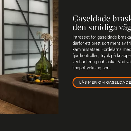
Gaseldade bras
den smidiga väg
Intresset för gaseldade braska
därför ett brett sortiment av
kamininsatser. Fördelarna me
fjärrkontrollen, tryck på knapp
vedhantering och aska. Vad vä
knapptryckning bort.
LÄS MER OM GASELDAD