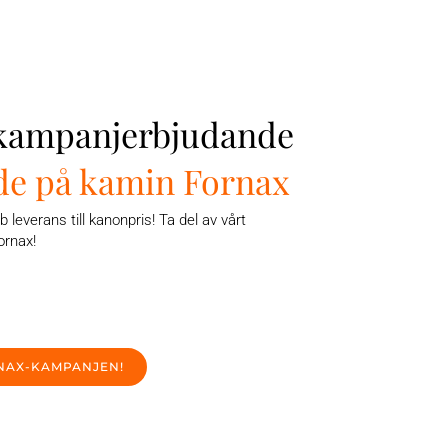
 kampanjerbjudande
de på kamin Fornax
b leverans till kanonpris! Ta del av vårt
ornax!
NAX-KAMPANJEN!