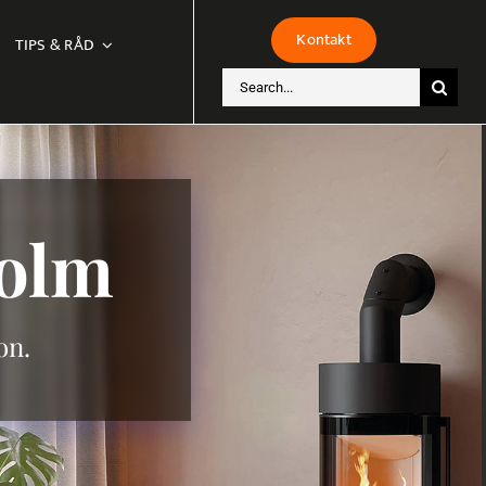
Kontakt
TIPS & RÅD
Sök
efter:
holm
on.