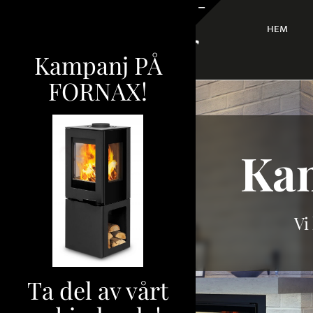
Fortsätt
till
HEM
Byt
innehållet
glidfält
Kampanj PÅ
FORNAX!
Ka
Vi
Ta del av vårt