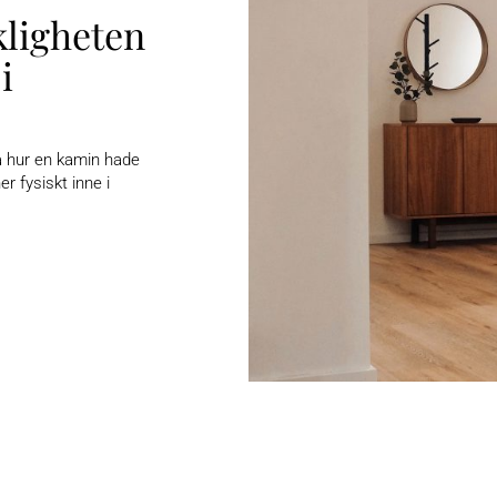
kligheten
i
på hur en kamin hade
r fysiskt inne i