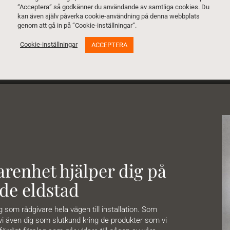
“Acceptera” så godkänner du användande av samtliga cookies. Du
Ladda ner pdf för mer info »
kan även själv påverka cookie-användning på denna webbplats
genom att gå in på ”Cookie-inställningar”.
Cookie-inställningar
ACCEPTERA
renhet hjälper dig på
de eldstad
om rådgivare hela vägen till installation. Som
 vi även dig som slutkund kring de produkter som vi