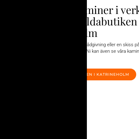
Se våra kaminer i ver
inne hos Eldabutiken 
Katrineholm
Kontakta oss gärna för rådgivning eller en skiss 
sett ut hemma hos dig. Ni kan även se våra kamine
närmsta Eldabutik.
BESÖK ELDABUTIKEN I KATRINEHOLM