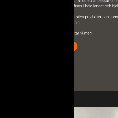
erbjuder. Med vår hjälp får du ett anpassat och 
återförsäljare. Dessa finns i hela landet och 
Med vår expertis, kvalitativa produkter och kunni
lösning för din braskamin.
Kontakta oss så berättar vi mer!
KONTAKTA OSS