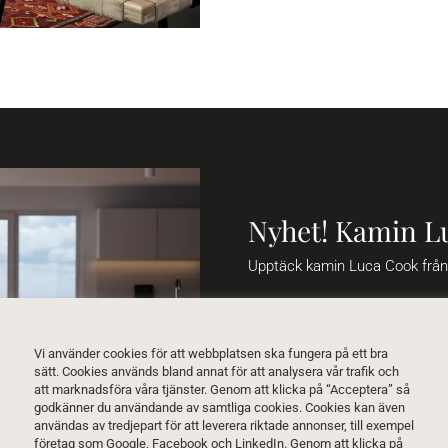
Nyhet! Kamin L
Upptäck kamin Luca Cook frå
Att kunna koppla av medan ma
ett sant nöje utan också ekolo
kaminen är utrustad med innov
Vi använder cookies för att webbplatsen ska fungera på ett bra
gjutjärnsdörr.
sätt. Cookies används bland annat för att analysera vår trafik och
att marknadsföra våra tjänster. Genom att klicka på “Acceptera” så
godkänner du användande av samtliga cookies. Cookies kan även
Tack vare den stora värmeplatt
användas av tredjepart för att leverera riktade annonser, till exempel
kommer ditt kök att hålla sig 
företag som Google, Facebook och LinkedIn. Genom att klicka på