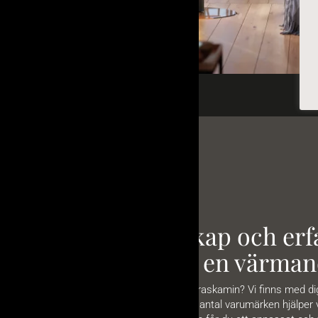
Vår kunskap och erfa
vägen till en värman
Drömmer du om en braskamin? Vi finns med dig s
generalagentur till ett antal varumärken hjälper