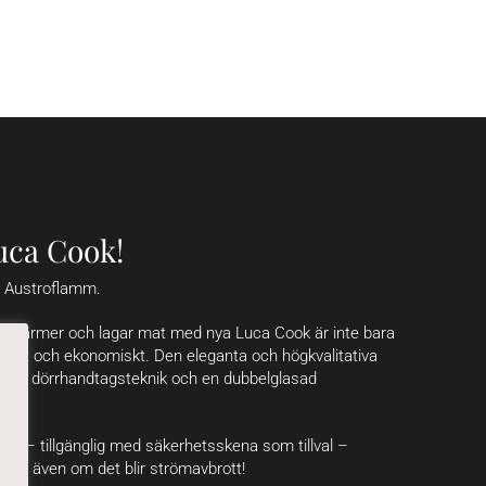
uca Cook!
n Austroflamm.
n värmer och lagar mat med nya Luca Cook är inte bara
giskt och ekonomiskt. Den eleganta och högkvalitativa
ativ dörrhandtagsteknik och en dubbelglasad
an – tillgänglig med säkerhetsskena som tillval –
varmt även om det blir strömavbrott!