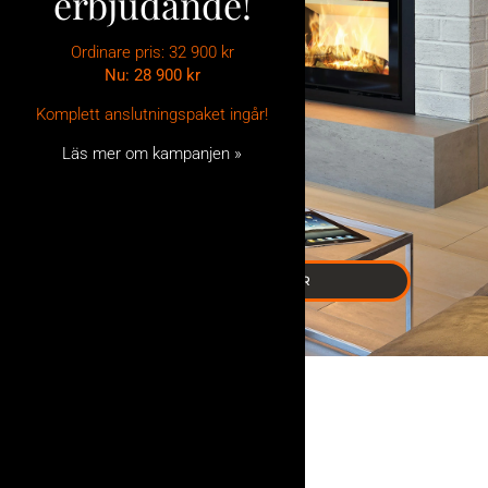
erbjudande!
Ordinare pris: 32 900 kr
Nu: 28 900
kr
Komplett anslutningspaket ingår!
Läs mer om kampanjen »
BRASKASSETTER