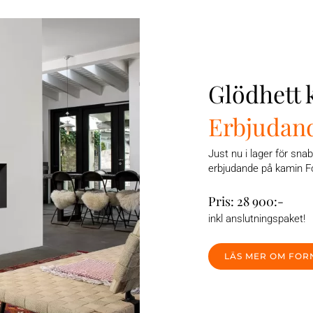
Glödhett
Erbjudan
Just nu i lager för snab
erbjudande på kamin F
Pris: 28 900:-
inkl anslutningspaket!
LÄS MER OM FOR