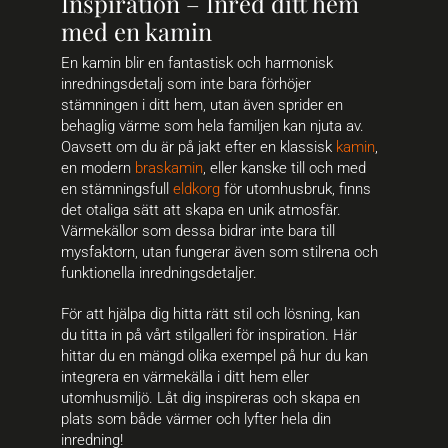
Inspiration – Inred ditt hem
med en kamin
En kamin blir en fantastisk och harmonisk
inredningsdetalj som inte bara förhöjer
stämningen i ditt hem, utan även sprider en
behaglig värme som hela familjen kan njuta av.
Oavsett om du är på jakt efter en klassisk
kamin
,
en modern
braskamin
, eller kanske till och med
en stämningsfull
eldkorg
för utomhusbruk, finns
det otaliga sätt att skapa en unik atmosfär.
Värmekällor som dessa bidrar inte bara till
mysfaktorn, utan fungerar även som stilrena och
funktionella inredningsdetaljer.
För att hjälpa dig hitta rätt stil och lösning, kan
du titta in på vårt stilgalleri för inspiration. Här
hittar du en mängd olika exempel på hur du kan
integrera en värmekälla i ditt hem eller
utomhusmiljö. Låt dig inspireras och skapa en
plats som både värmer och lyfter hela din
inredning!