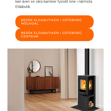
kan även se våra kaminer fysiskt inne i närmsta
Eldabutik.
BESÖK ELDABUTIKEN I GÖTEBORG
MÖLNDAL
BESÖK ELDABUTIKEN I GÖTEBORG
CENTRUM