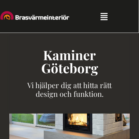
Fortsätt
till
innehållet
Toggle
Navigation
Hem
Kaminer
Sortiment
Göteborg
Kampanjer
Vi hjälper dig att hitta rätt
design och funktion.
Partners
Tips & Råd