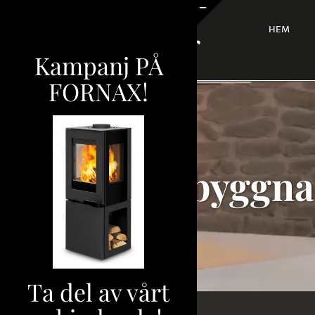
Fortsätt
till
HEM
Byt
innehållet
glidfält
Kampanj PÅ
FORNAX!
Inbyggna
Ta del av vårt