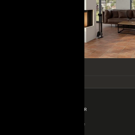
Med hörnglas
KONTAKTA BRASVÄRMEINTERIÖR
E-post:
info@brasvarmeinterior.se
Telefon:
013-23 40 40