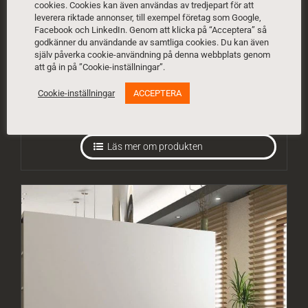
cookies. Cookies kan även användas av tredjepart för att
Kamininsats Spartherm Varia B-
leverera riktade annonser, till exempel företag som Google,
Facebook och LinkedIn. Genom att klicka på “Acceptera” så
FDh
godkänner du användande av samtliga cookies. Du kan även
själv påverka cookie-användning på denna webbplats genom
Höjd frontglas: 523 mm
att gå in på ”Cookie-inställningar”.
Bredd frontglas: 1006 mm
Nominell effekt: 11 kW
Cookie-inställningar
ACCEPTERA
Från 105 500
kr
Läs mer om produkten