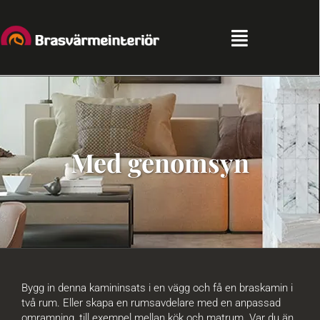
Fortsätt
till
innehållet
Toggle
Navigation
Hem
Sortiment
Med genomsyn
Kampanjer
Partners
Tips & Råd
Bygg in denna kamininsats i en vägg och få en braskamin i
två rum. Eller skapa en rumsavdelare med en anpassad
omramning, till exempel mellan kök och matrum. Var du än