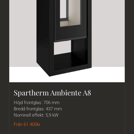
Spartherm Ambiente A8
Höjd frontglas: 706 mm
Bredd frontglas: 437 mm
Nominell effekt: 5,9 kW
Från 61 400
kr