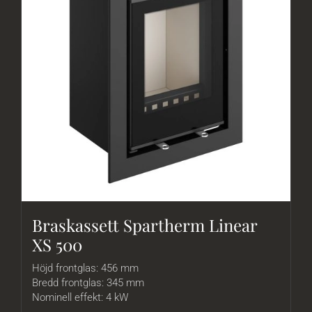
Braskassett Spartherm Linear
XS 500
Höjd frontglas: 456 mm
Bredd frontglas: 345 mm
Nominell effekt: 4 kW