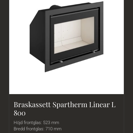
Om Oss
Braskassett Spartherm Linear L
800
Höjd frontglas: 523 mm
Bredd frontglas: 710 mm