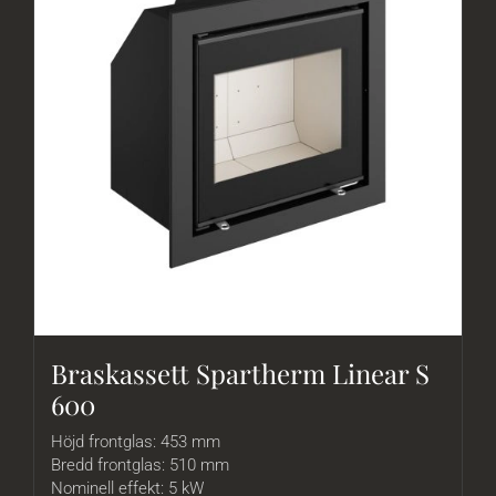
Braskassett Spartherm Linear S
600
Höjd frontglas: 453 mm
Bredd frontglas: 510 mm
Nominell effekt: 5 kW