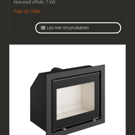
Nominell effekt: 7 kW
Från 42 100
kr
Läs mer om produkten