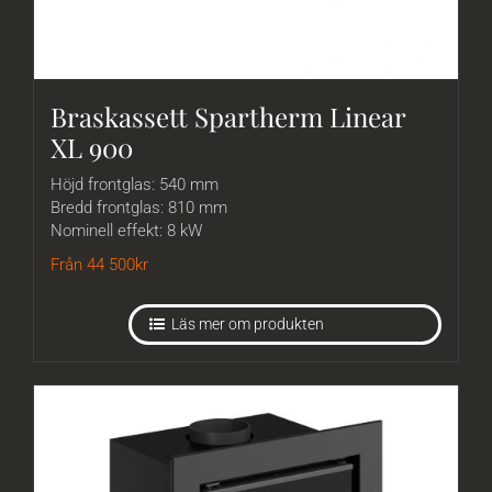
Braskassett Spartherm Linear
XL 900
Höjd frontglas: 540 mm
Bredd frontglas: 810 mm
Nominell effekt: 8 kW
Från 44 500
kr
Läs mer om produkten