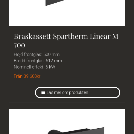
Braskassett Spartherm Linear M
700
Höjd frontglas: 500 mm
Bredd frontglas: 612 mm
Nominell effekt: 6 kW
Från 39 600
kr
Läs mer om produkten