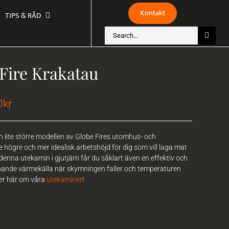
Kontakt
TIPS & RÅD
Sök
efter:
Fire Krakatau
0
kr
 lite större modellen av Globe Fires utomhus- och
ite högre och mer idealisk arbetshöjd för dig som vill laga mat
nna utekamin i gjutjärn får du såklart även en effektiv och
nde värmekälla när skymningen faller och temperaturen
er här om våra
utekaminer
!