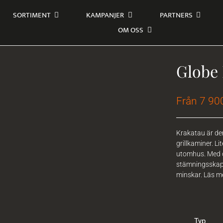
SORTIMENT
KAMPANJER
PARTNERS
OM OSS
Globe 
Från 7 90
Krakatau är den
grillkaminer. L
utomhus. Med de
stämningsskapa
minskar. Läs m
Typ