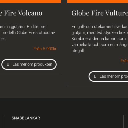
e Fire Volcano
Globe Fire Vultur
amin i gjutjärn. En lite mer
En grill- och utekamin tillverkad
modell i Globe Fires utbud av
gjutjärn, med två stycken kokpl
ner.
Kombinera denna kamin som
värmekälla och som en mångs
Från 6 900
kr
utegrill.
Frå
Läs mer om produkten
Läs mer om pro
SNABBLÄNKAR