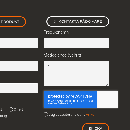
KONTAKTA RÅDGIVARE
L PRODUKT
Produktnamn
Meddelande (valfritt)
kt
Offert
Jag accepterar sidans
villkor
vning
SKICKA