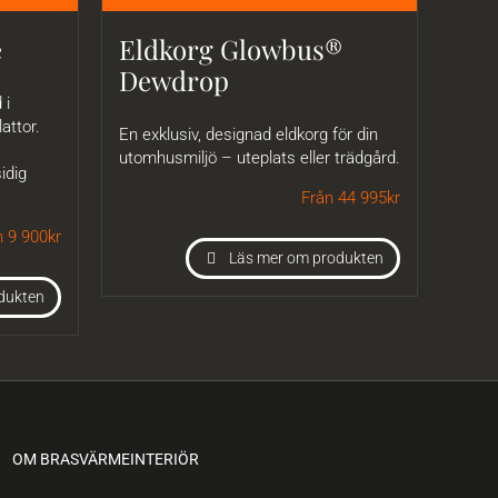
e
Eldkorg Glowbus®
Dewdrop
 i
attor.
En exklusiv, designad eldkorg för din
utomhusmiljö – uteplats eller trädgård.
idig
Från 44 995
kr
n 9 900
kr
Läs mer om produkten
dukten
OM BRASVÄRMEINTERIÖR