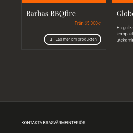
Barbas BBQfire
Glob
Från 65 000
kr
En grillk
kompakt 
Läs mer om produkten
utekami
KONTAKTA BRASVÄRMEINTERIÖR