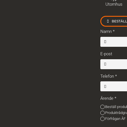
Utomhus
BESTÄL
Namn
*
E-post
Telefon
*
Ärende
*
Beställ produ
Produktrådgi
Förfrågan ÅF